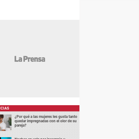
Foto: La Prensa
ICIAS
¿Por qué a las mujeres les gusta tanto
quedar impregnadas con el olor de su
pareja?