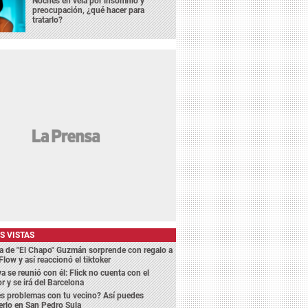
Noches en vela por insomnio y
preocupación, ¿qué hacer para
tratarlo?
S VISTAS
a de "El Chapo" Guzmán sorprende con regalo a
Flow y así reaccionó el tiktoker
a se reunió con él: Flick no cuenta con el
r y se irá del Barcelona
s problemas con tu vecino? Así puedes
erlo en San Pedro Sula