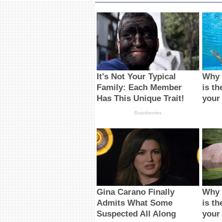
It's Not Your Typical
Why 
Family: Each Member
is th
Has This Unique Trait!
your
Brainberries
Gina Carano Finally
Why 
Admits What Some
is th
Suspected All Along
your