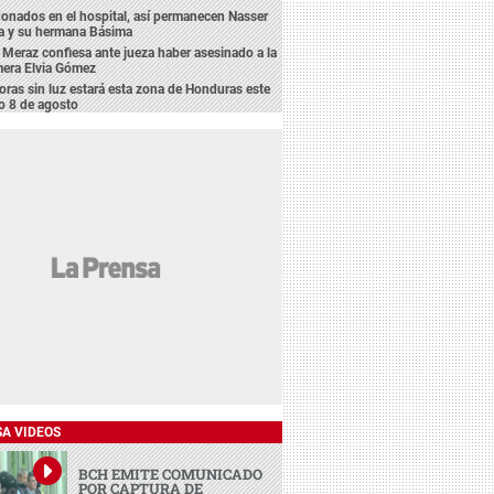
nados en el hospital, así permanecen Nasser
ca y su hermana Básima
 Meraz confiesa ante jueza haber asesinado a la
mera Elvia Gómez
oras sin luz estará esta zona de Honduras este
o 8 de agosto
SA VIDEOS
BCH EMITE COMUNICADO
POR CAPTURA DE