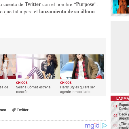
Twitter
Purpose
u cuenta de
con el nombre “
”.
lanzamiento de su álbum
 que falta para el
.
CHICOS
CHICOS
sa de
Selena Gómez estrena
Harry Styles quiere ser
canción
agente inmobiliario
LAS MÁ
Espos
Davis 
isco
Twitter
Deco y
jugado
¿Tiene
resolv