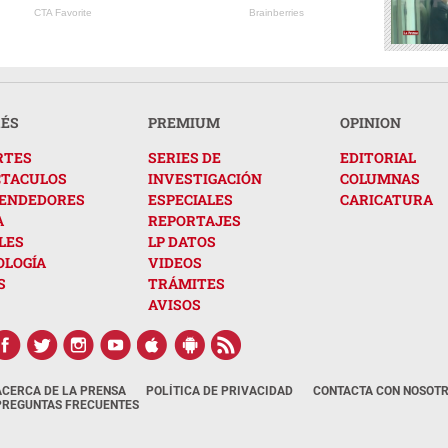
CTA Favorite
Brainberries
RÉS
PREMIUM
OPINION
RTES
SERIES DE
EDITORIAL
CTACULOS
INVESTIGACIÓN
COLUMNAS
ENDEDORES
ESPECIALES
CARICATURA
A
REPORTAJES
LES
LP DATOS
OLOGÍA
VIDEOS
S
TRÁMITES
AVISOS
ACERCA DE LA PRENSA
POLÍTICA DE PRIVACIDAD
CONTACTA CON NOSOT
PREGUNTAS FRECUENTES