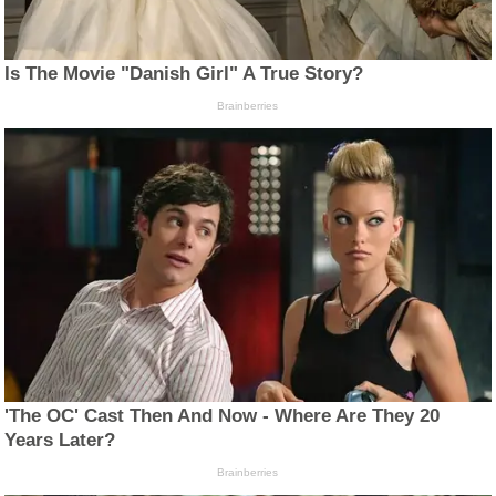
Is The Movie "Danish Girl" A True Story?
Brainberries
'The OC' Cast Then And Now - Where Are They 20
Years Later?
Brainberries