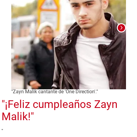
"Zayn Malik cantante de 'One Direction'."
"Foto
"¡Feliz cumpleaños Zayn
Malik!"
"