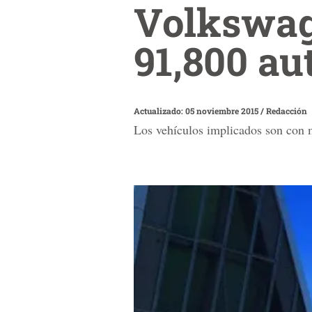
Volkswage
91,800 au
Actualizado: 05 noviembre 2015
/
Redacción
Los vehículos implicados son con m