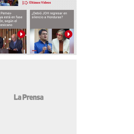
Últimos Videos
o Pemex-
¿Debió JOH regresar en
ya está en fase
silencio a Honduras?
ón, según el
mexicano