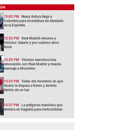
ADA
15:02 PM
Nasry Asfura llega a
Colombia para investidura de Abelardo
de la Espriella
12:32 PM
Real Madrid renueva a
Vinicius: Salario y por cuántos años
firmó
15:35 PM
Vinicius reacciona tras
renovación con Real Madrid y manda
mensaje a Mourinho
15:23 PM
Video del momento en que
sicario le dispara a Karen y Andrés
dentro de un bar
15:37 PM
La peligrosa maniobra que
termina en tragedia para motociclistas