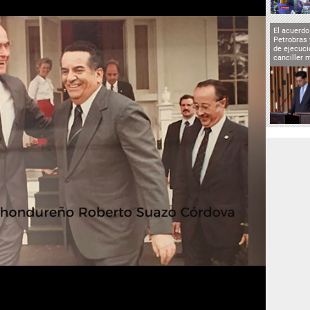
El acuerd
Petrobras 
de ejecuci
canciller 