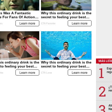
MÁS LEÍ
Esp
rega
¿T
re
Ab
Na