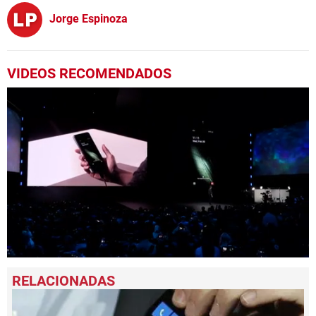
Jorge Espinoza
VIDEOS RECOMENDADOS
0
seconds
of
1
minute,