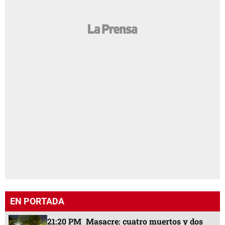
EN PORTADA
21:20 PM
Masacre: cuatro muertos y dos
heridos en la colonia Murilo Soto en
Olanchito, Yoro
20:16 PM
“Mamá, ya me voy”: el sueño que
dejó marcada a la madre de Harold,
asesinado en Santa Rita
18:43 PM
Del Motagua a segunda,
hondureño se va del Barça y noticia en
Olimpia
19:00 PM
Las pruebas que acorralan a