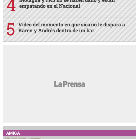
AMIGA
¿Terminar una amistad duele tanto como
AMIGA
una ruptura amorosa?
¿Cabello largo o corto? Elige tu corte según
AMIGA
tu cuello
Entre mujeres: guía para acompañar a su
AMIGA
amiga o familiar con cáncer de mama