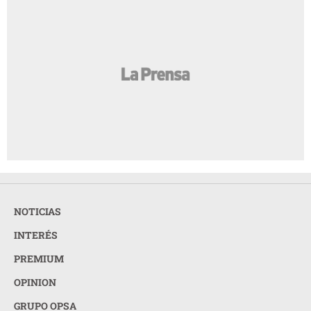
NOTICIAS
INTERÉS
PREMIUM
OPINION
GRUPO OPSA
LA PRENSA TODOS LOS DERECHOS RESERVADOS ©
2026
ORGANIZACIÓN PUBLICITARIA S.A.
ACERCA DE LA PRENSA
POLÍTICA DE PRIVACIDAD