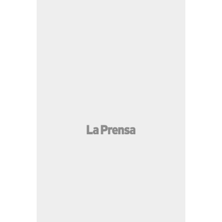
MÁS LEÍDAS
JOH le responde a Dagoberto Aspra ante
supuestas amenazas en audiencia