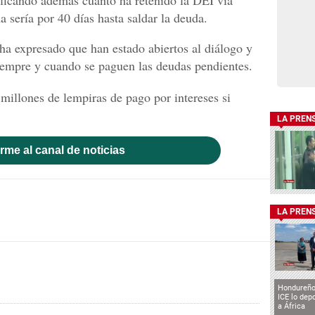
rificando además cuánto ha retenido la DEI vía
 sería por 40 días hasta saldar la deuda.
ha expresado que han estado abiertos al diálogo y
iempre y cuando se paguen las deudas pendientes.
 millones de lempiras de pago por intereses si
LA PREN
rme al canal de noticias
LA PREN
Hondureño
ICE lo depo
a África