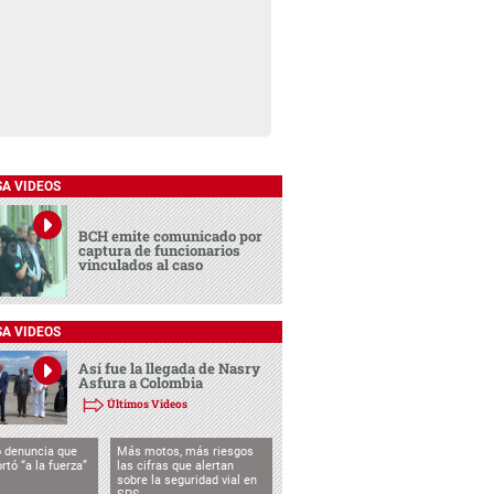
SA VIDEOS
BCH emite comunicado por
captura de funcionarios
vinculados al caso
SA VIDEOS
Así fue la llegada de Nasry
Asfura a Colombia
Últimos Videos
 denuncia que
Más motos, más riesgos
rtó “a la fuerza”
las cifras que alertan
sobre la seguridad vial en