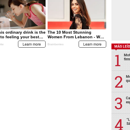
MÁS LEÍ
Mot
fir
Mo
qu
Ca
es
“L
Sá