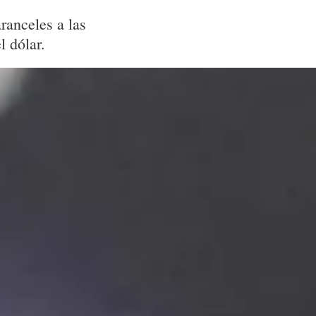
ranceles a las
l dólar.