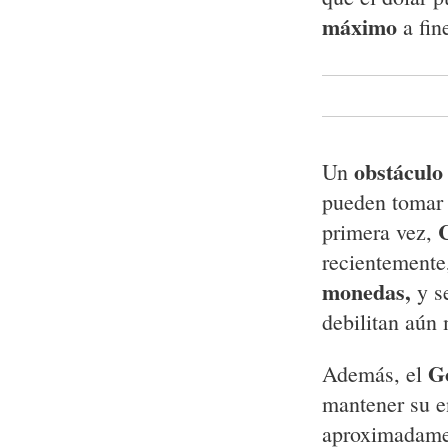
máximo
a fin
obstáculo 
Un
pueden tomar 
C
primera vez,
recientemente
monedas,
y se
debilitan aún
G
Además, el
mantener su 
aproximadamen