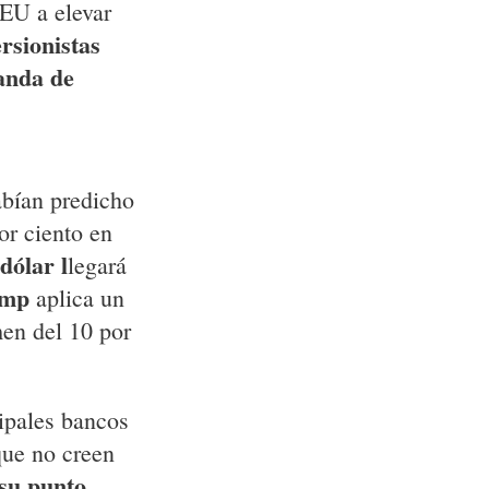
EU a elevar
ersionistas
nda de
bían predicho
or ciento en
dólar l
legará
ump
aplica un
men del 10 por
cipales bancos
que no creen
su punto