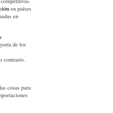
competitivas.
ción
en países
nadas en
s
ayoría de los
s
o contrario.
las cosas para
mportaciones