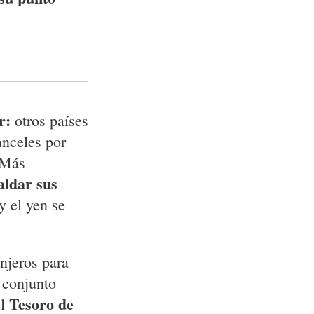
ar:
otros países
nceles por
 Más
aldar sus
y el yen se
anjeros para
 conjunto
Tesoro de
el