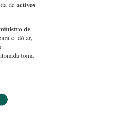
activos
nda de
ministro de
ara el dólar,
s
entonada toma