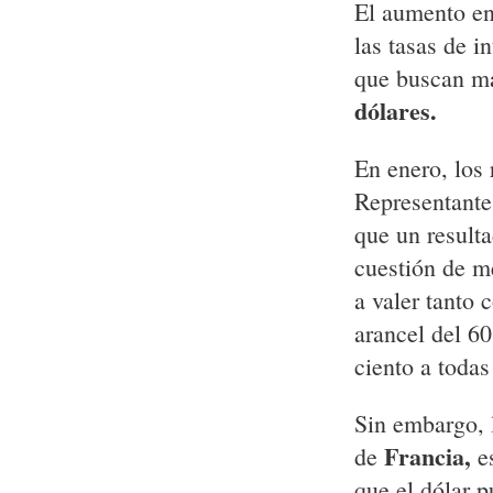
El aumento en 
las tasas de i
que buscan ma
dólares.
En enero, los 
Representante
que un resulta
cuestión de m
a valer tanto
arancel del 6
ciento a toda
Sin embargo, l
Francia,
de
es
que el dólar 