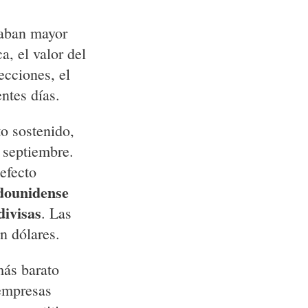
raban mayor
a, el valor del
ecciones, el
ntes días.
to sostenido,
 septiembre.
efecto
dounidense
divisas
. Las
n dólares.
más barato
 empresas