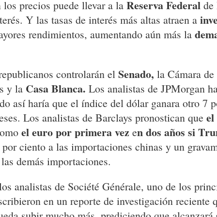
Reserva Federal
los precios puede llevar a la
de 
inv
nterés. Y las tasas de interés más altas atraen a
dema
yores rendimientos, aumentando aún más la
Senado,
republicanos controlarán el
la Cámara de
Casa Blanca.
s y la
Los analistas de JPMorgan ha
do así haría que el índice del dólar ganara otro 7 p
el 
eses. Los analistas de Barclays pronostican que
el euro por primera vez
n dos años si Tr
 como
e
0 por ciento a las importaciones chinas y un grava
s las demás importaciones.
os analistas de Société Générale, uno de los prin
cribieron en un reporte de investigación reciente 
pueda subir mucho más, prediciendo que alcanzará