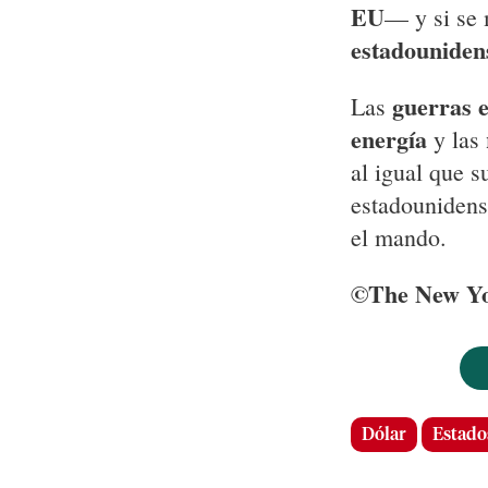
EU
— y si se 
estadouniden
guerras 
Las
energía
y las
al igual que 
estadounidens
el mando.
©The New Yo
Dólar
Estado