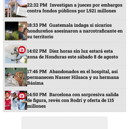
22:32 PM
Investigan a jueces por embargos
contra fondos públicos por L921 millones
18:33 PM
Guatemala indaga si sicarios
hondureños asesinaron a narcotraficante en
su territorio
14:02 PM
Diez horas sin luz estará esta
zona de Honduras este sábado 8 de agosto
17:46 PM
Abandonados en el hospital, así
permanecen Nasser Hilsaca y su hermana
Básima
14:50 PM
Barcelona con sorpresiva salida
de figura, revés con Rodri y oferta de 115
millones