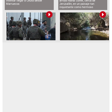
intentar llegar a Ceuta desde
arroyo Nahal Sorek, cerca de
Marruecos
Jerusalén, en un paisaje tan
inquietante como hermoso