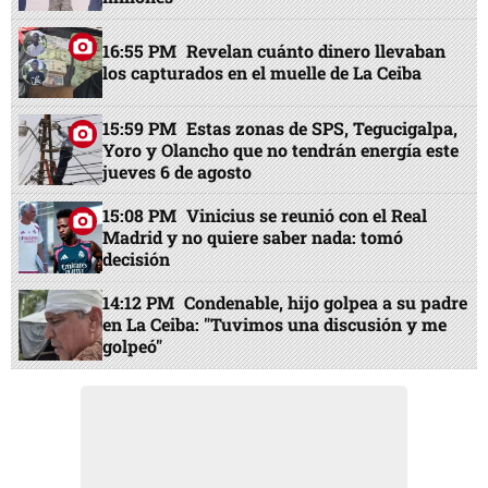
16:55 PM
Revelan cuánto dinero llevaban
los capturados en el muelle de La Ceiba
15:59 PM
Estas zonas de SPS, Tegucigalpa,
Yoro y Olancho que no tendrán energía este
jueves 6 de agosto
15:08 PM
Vinicius se reunió con el Real
Madrid y no quiere saber nada: tomó
decisión
14:12 PM
Condenable, hijo golpea a su padre
en La Ceiba: "Tuvimos una discusión y me
golpeó"