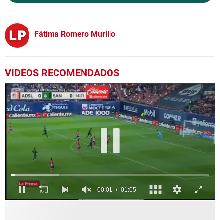
Fátima Romero Murillo
VIDEOS RECOMENDADOS
0
seconds
of