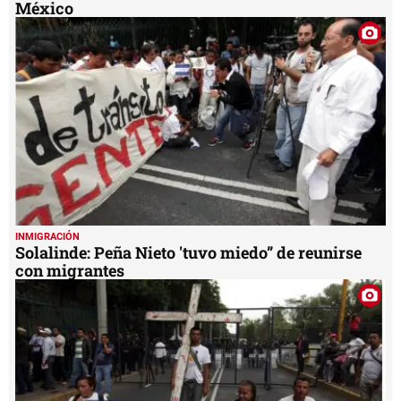
México
INMIGRACIÓN
Solalinde: Peña Nieto 'tuvo miedo” de reunirse
con migrantes