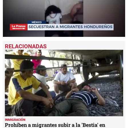
0
seconds
of
1
minute,
7
seconds
INMIGRACIÓN
Prohíben a migrantes subir a la 'Bestia' en