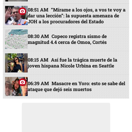
08:51 AM
“Mírame a los ojos, a vos te voy a
dar una lección”: la supuesta amenaza de
JOH a los procuradores del Estado
08:30 AM
Copeco registra sismo de
magnitud 4.4 cerca de Omoa, Cortés
08:15 AM
Así fue la trágica muerte de la
joven hispana Nicole Urbina en Seattle
06:39 AM
Masacre en Yoro: esto se sabe del
ataque que dejó seis muertos