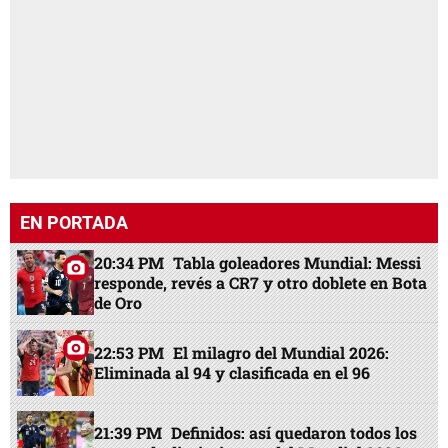
EN PORTADA
20:34 PM
Tabla goleadores Mundial: Messi
responde, revés a CR7 y otro doblete en Bota
de Oro
22:53 PM
El milagro del Mundial 2026:
Eliminada al 94 y clasificada en el 96
21:39 PM
Definidos: así quedaron todos los