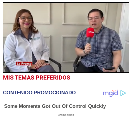
0
MIS TEMAS PREFERIDOS
seconds
of
7
CONTENIDO PROMOCIONADO
minutes,
40
seconds
Some Moments Got Out Of Control Quickly
Brainberries