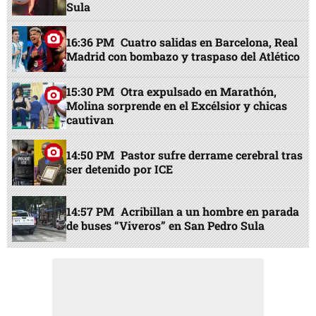
Sula
16:36 PM
Cuatro salidas en Barcelona, Real
Madrid con bombazo y traspaso del Atlético
15:30 PM
Otra expulsado en Marathón,
Molina sorprende en el Excélsior y chicas
cautivan
14:50 PM
Pastor sufre derrame cerebral tras
ser detenido por ICE
14:57 PM
Acribillan a un hombre en parada
de buses “Viveros” en San Pedro Sula