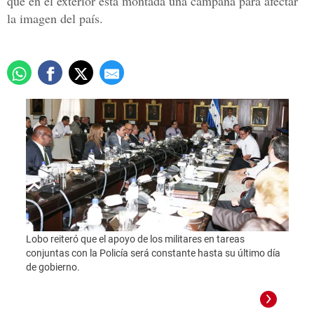
que en el exterior está montada una campaña para afectar
la imagen del país.
Lobo reiteró que el apoyo de los militares en tareas
conjuntas con la Policía será constante hasta su último día
de gobierno.
Ejecu
obras 