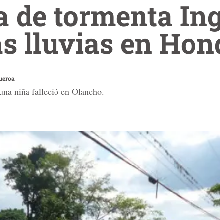
a de tormenta In
s lluvias en Hon
gueroa
una niña falleció en Olancho.