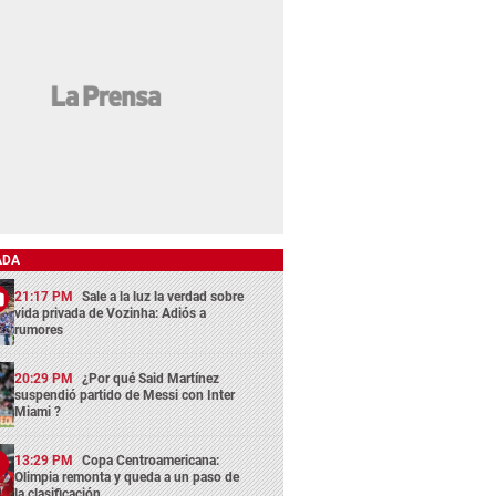
ADA
21:17 PM
Sale a la luz la verdad sobre
vida privada de Vozinha: Adiós a
rumores
20:29 PM
¿Por qué Said Martínez
suspendió partido de Messi con Inter
Miami ?
13:29 PM
Copa Centroamericana:
Olimpia remonta y queda a un paso de
la clasificación