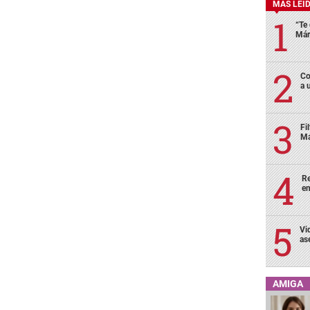
MÁS LEÍ
“Te 
Már
Co
a 
Fi
Má
Re
en
Vi
as
AMIGA