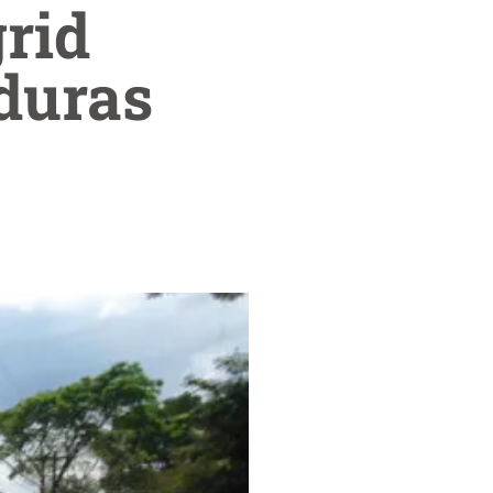
grid
duras