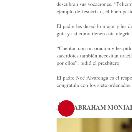
descubran sus vocaciones. “Felicito
ejemplo de Jesucristo, el buen past
El padre les deseó lo mejor y les d
guía y así como tienen esta alegrí
“Cuentan con mi oración y les pido
sacerdotes también necesitan oraci
por ellos”, pidió el presbítero.
El padre Noé Alvarenga es el respo
congratula con los siete ordenados.
1
JOSÉ ABRAHAM MONJA