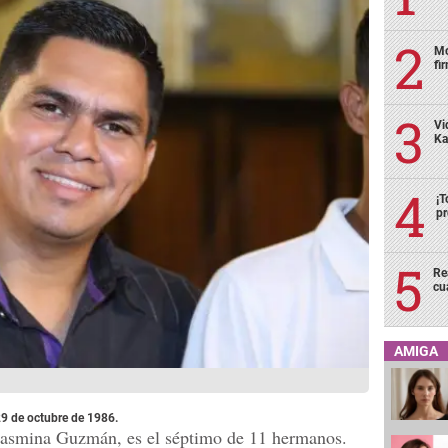
Mo
fi
Vi
Ka
¡T
pr
Re
cu
AMIGA
29 de octubre de 1986.
rasmina Guzmán, es el séptimo de 11 hermanos.