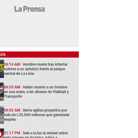
ADA
06:14 AM
Hombre muere tras intentar
subirse a un autobús frente al parque
central de La Lima
06:35 AM
Hallan muerto a un hombre
en una acera, a las afueras de Vialidad y
Transporte
06:52 AM
Serna agiliza proyectos por
más de L35,000 millones que generarán
empleo
21:17 PM
Sale a la luz la verdad sobre
vida privada de Vozinha: Adiós a