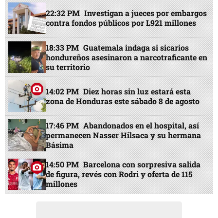
22:32 PM
Investigan a jueces por embargos
contra fondos públicos por L921 millones
18:33 PM
Guatemala indaga si sicarios
hondureños asesinaron a narcotraficante en
su territorio
14:02 PM
Diez horas sin luz estará esta
zona de Honduras este sábado 8 de agosto
17:46 PM
Abandonados en el hospital, así
permanecen Nasser Hilsaca y su hermana
Básima
14:50 PM
Barcelona con sorpresiva salida
de figura, revés con Rodri y oferta de 115
millones