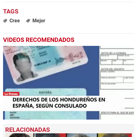
Cree
Mejor
VIDEOS RECOMENDADOS
0
seconds
of
3