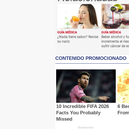
GUÍA MÉDICA
GUÍA MÉDICA
¿Nada tiene sabor? Revise
Beber alcohol y f
su nariz
incrementa el rie
sufrir cáncer de 
CONTENIDO PROMOCIONADO
10 Incredible FIFA 2026
6 Be
Facts You Probably
From
Missed
Brainberries