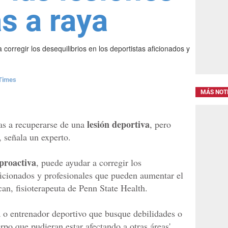
s a raya
 corregir los desequilibrios en los deportistas aficionados y
Times
MÁS NOT
lesión deportiva
as a recuperarse de una
, pero
 señala un experto.
 proactiva
, puede ayudar a corregir los
aficionados y profesionales que pueden aumentar el
an, fisioterapeuta de Penn State Health.
ta o entrenador deportivo que busque debilidades o
rpo que pudieran estar afectando a otras áreas',