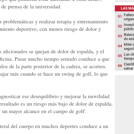
de prensa de la universidad.
LAS MÁ
Fallec
origen
eas problemáticas y realizar terapia y entrenamiento
Invest
imiento deportivo, con menos riesgo de dolor y
públic
Balace
de eda
Milei 
segur
 aficionados se quejan de dolor de espalda, y el
Las cl
oficina. Pasar mucho tiempo sentado conduce a que
tiemp
Cientí
ulos de la parte posterior de la cadera, se acorten.
salvar
abajar más cuando se hace un swing de golf, lo que
iagnosticar ese desequilibrio y mejorar la movilidad
 resultado es un riesgo más bajo de dolor de espalda,
 un mayor alcance en el campo de golf'.
teral del cuerpo en muchos deportes conduce a un