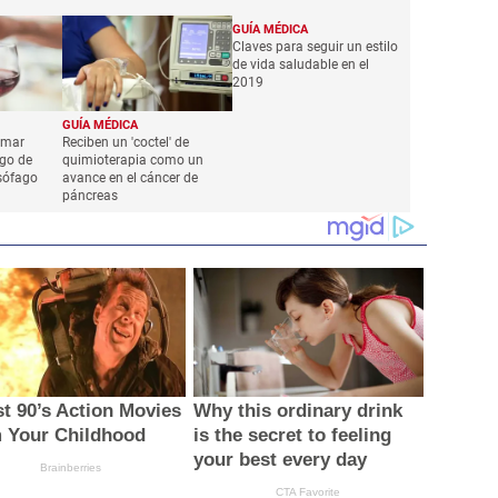
GUÍA MÉDICA
Claves para seguir un estilo
de vida saludable en el
2019
GUÍA MÉDICA
umar
Reciben un 'coctel' de
sgo de
quimioterapia como un
esófago
avance en el cáncer de
páncreas
st 90’s Action Movies
Why this ordinary drink
 Your Childhood
is the secret to feeling
your best every day
Brainberries
CTA Favorite