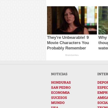
They're Unbearable! 9
Why 
Movie Characters You
thou
Probably Remember
wate
Brainberries
NOTICIAS
INTE
HONDURAS
DEPO
SAN PEDRO
ESPE
ECONOMIA
EMPR
SUCESOS
AMIG
MUNDO
SOCIA
USA
TECN