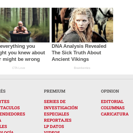
everything you
DNA Analysis Revealed
ght you knew about
The Sick Truth About
r might be wrong
Ancient Vikings
CTA Love
Brainberries
RÉS
PREMIUM
OPINION
RTES
SERIES DE
EDITORIAL
CTACULOS
INVESTIGACIÓN
COLUMNAS
ENDEDORES
ESPECIALES
CARICATURA
A
REPORTAJES
LES
LP DATOS
OLOGÍA
VIDEOS