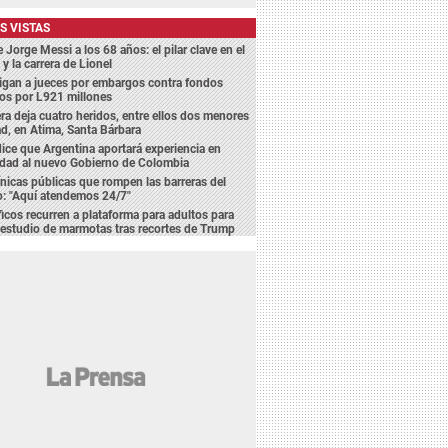
S VISTAS
e Jorge Messi a los 68 años: el pilar clave en el
 y la carrera de Lionel
igan a jueces por embargos contra fondos
os por L921 millones
ra deja cuatro heridos, entre ellos dos menores
d, en Atima, Santa Bárbara
dice que Argentina aportará experiencia en
idad al nuevo Gobierno de Colombia
ínicas públicas que rompen las barreras del
o: "Aquí atendemos 24/7"
ficos recurren a plataforma para adultos para
 estudio de marmotas tras recortes de Trump