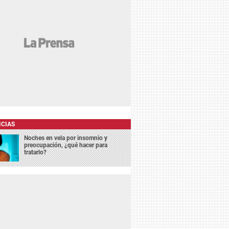
ICIAS
Noches en vela por insomnio y
preocupación, ¿qué hacer para
tratarlo?