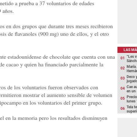
etido a prueba a 37 voluntarios de edades
9 años.
dos en dos grupos que durante tres meses recibieron
sis de flavanoles (900 mg) uno de ellos, y el otro
LAS MÁ
ante estadounidense de chocolate que cuenta con una
“Les v
Sánch
s de cacao y quien ha financiado parcialmente la
María 
Hernán
Deco y
jugado
ros de los voluntarios fueron observados con
Cae au
en un
ermitieron mostrar el aumento sensible de volumen
Precio
hipocampo en los voluntarios del primer grupo.
lunes 
Tela t
superi
el en la memoria pero los resultados disminuyen