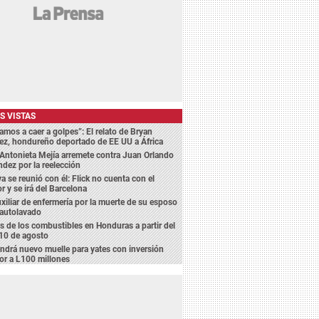
S VISTAS
amos a caer a golpes”: El relato de Bryan
ez, hondureño deportado de EE UU a África
Antonieta Mejía arremete contra Juan Orlando
dez por la reelección
a se reunió con él: Flick no cuenta con el
r y se irá del Barcelona
xiliar de enfermería por la muerte de su esposo
 autolavado
s de los combustibles en Honduras a partir del
10 de agosto
endrá nuevo muelle para yates con inversión
or a L100 millones