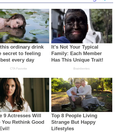
this ordinary drink
It's Not Your Typical
e secret to feeling
Family: Each Member
 best every day
Has This Unique Trait!
CTA Favorite
Brainberries
e 9 Actresses Will
Top 8 People Living
 You Rethink Good
Strange But Happy
Evil!
Lifestyles