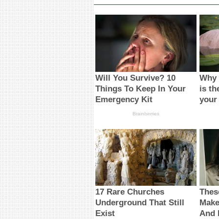
Will You Survive? 10
Why 
Things To Keep In Your
is th
Emergency Kit
your
Brainberries
17 Rare Churches
Thes
Underground That Still
Make
Exist
And 