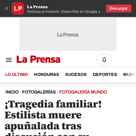
La Prensa
×
Descargar
Noticias al instante. Disponible en Google y IOS
LO ÚLTIMO
HONDURAS
SUCESOS
DEPORTES
MUN
INICIO
·
FOTOGALERÍAS
·
FOTOGALERÍA MUNDO
¡Tragedia familiar!
Estilista muere
apuñalada tras