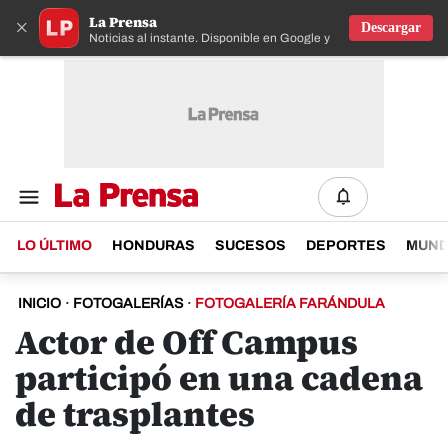
La Prensa
×
Descargar
Noticias al instante. Disponible en Google y IOS
LO ÚLTIMO
HONDURAS
SUCESOS
DEPORTES
MUN
INICIO
·
FOTOGALERÍAS
·
FOTOGALERÍA FARÁNDULA
Actor de Off Campus
participó en una cadena
de trasplantes