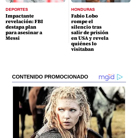
DEPORTES
HONDURAS
Impactante
Fabio Lobo
revelación: FBI
rompe el
destapa plan
silencio tras
para asesinar a
salir de prisión
Messi
en USA y revela
quiénes lo
visitaban