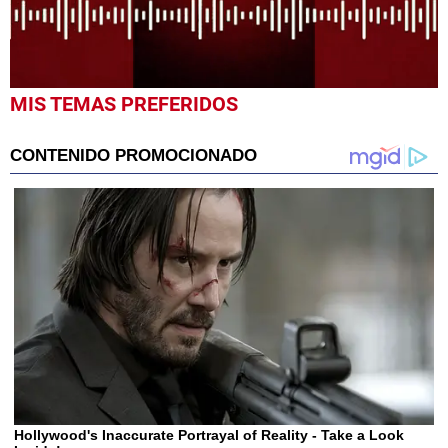
0
MIS TEMAS PREFERIDOS
seconds
of
48
seconds