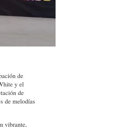
ipación de
hite y el
etación de
és de melodías
n vibrante,