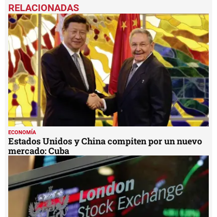
seconds
of
4
minutes,
35
seconds
ECONOMÍA
Estados Unidos y China compiten por un nuevo
mercado: Cuba