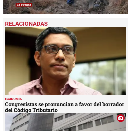
0
seconds
of
54
seconds
ECONOMÍA
Congresistas se pronuncian a favor del borrador
del Código Tributario