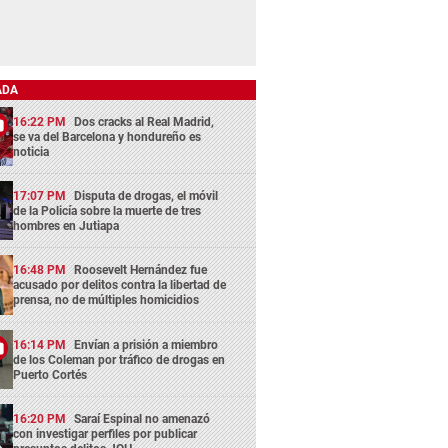
ADA
16:22 PM
Dos cracks al Real Madrid,
se va del Barcelona y hondureño es
noticia
17:07 PM
Disputa de drogas, el móvil
de la Policía sobre la muerte de tres
hombres en Jutiapa
16:48 PM
Roosevelt Hernández fue
acusado por delitos contra la libertad de
prensa, no de múltiples homicidios
16:14 PM
Envían a prisión a miembro
de los Coleman por tráfico de drogas en
Puerto Cortés
16:20 PM
Saraí Espinal no amenazó
con investigar perfiles por publicar