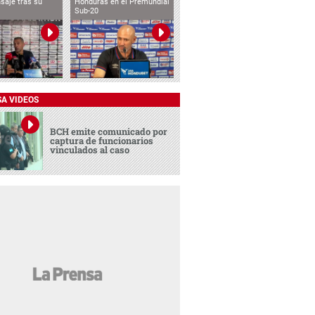
saje tras su
Honduras en el Premundial
Sub-20
SA VIDEOS
BCH emite comunicado por
captura de funcionarios
vinculados al caso