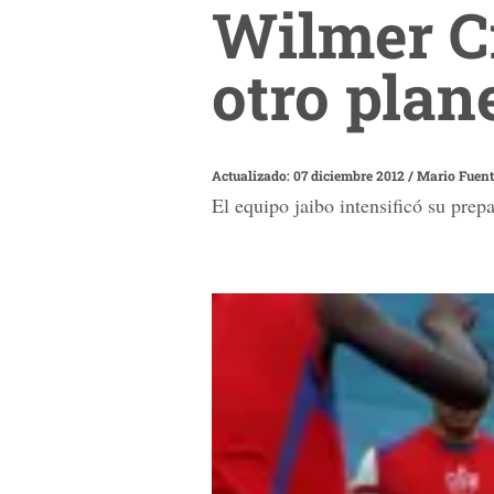
Wilmer Cr
otro plane
Actualizado: 07 diciembre 2012
/
Mario Fuent
El equipo jaibo intensificó su prep