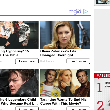
MÁS LEÍ
Hal
afu
Se
mi