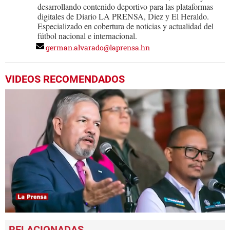
desarrollando contenido deportivo para las plataformas
digitales de Diario LA PRENSA, Diez y El Heraldo.
Especializado en cobertura de noticias y actualidad del
fútbol nacional e internacional.
german.alvarado@laprensa.hn
VIDEOS RECOMENDADOS
0
seconds