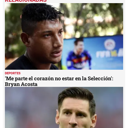
of
1
minute,
13
seconds
DEPORTES
'Me parte el corazón no estar en la Selección':
Bryan Acosta