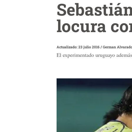
Sebastián
locura co
Actualizado: 23 julio 2016
/
German Alvarad
El experimentado uruguayo además 