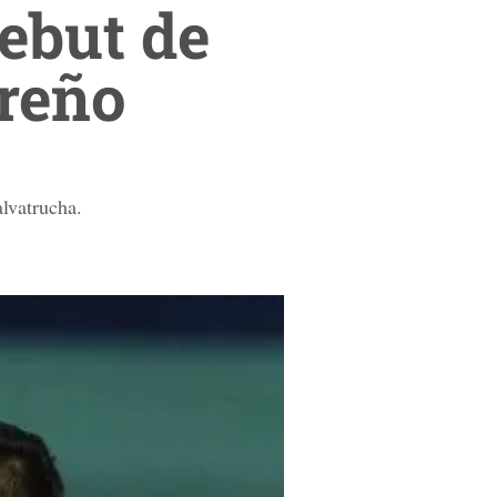
ebut de
oreño
lvatrucha.