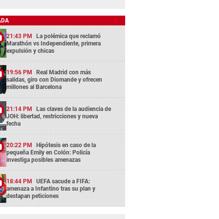
ADA
21:43 PM
La polémica que reclamó
Marathón vs Independiente, primera
expulsión y chicas
19:56 PM
Real Madrid con más
salidas, giro con Diomande y ofrecen
millones al Barcelona
21:14 PM
Las claves de la audiencia de
JOH: libertad, restricciones y nueva
fecha
20:22 PM
Hipótesis en caso de la
pequeña Emily en Colón: Policía
investiga posibles amenazas
18:44 PM
UEFA sacude a FIFA:
amenaza a Infantino tras su plan y
destapan peticiones