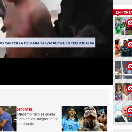
EN PORT
DEPORTES
Atletismo ruso se queda
fuera de los Juegos de Río
por dopaje