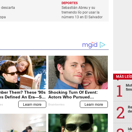
DEPORTES
 descarta
Sebastián Abreu y su
a
tremendo lío por usar la
ropa
número 13 en El Salvador
MÁS LEÍ
Mot
fir
Re
de
Id