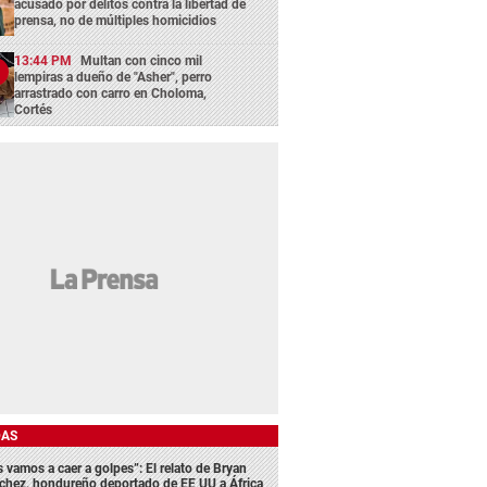
acusado por delitos contra la libertad de
prensa, no de múltiples homicidios
13:44 PM
Multan con cinco mil
lempiras a dueño de "Asher", perro
arrastrado con carro en Choloma,
Cortés
DAS
s vamos a caer a golpes”: El relato de Bryan
chez, hondureño deportado de EE UU a África