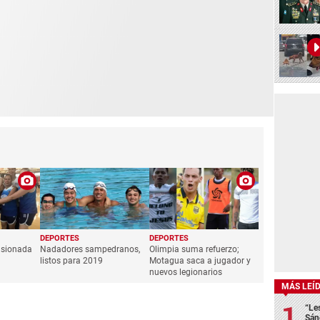
DEPORTES
DEPORTES
pasionada
Nadadores sampedranos,
Olimpia suma refuerzo;
listos para 2019
Motagua saca a jugador y
nuevos legionarios
MÁS LEÍ
“Le
Sán