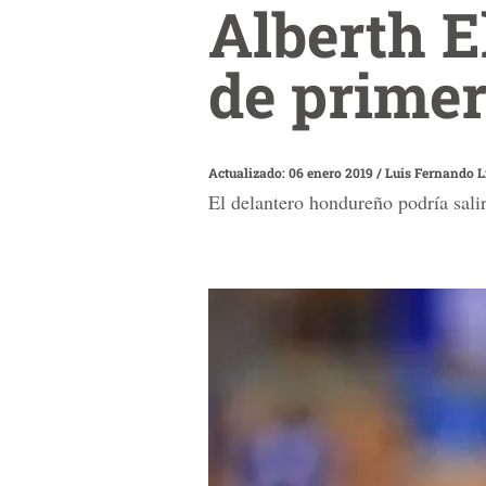
Alberth E
de primer
Actualizado: 06 enero 2019
/
Luis Fernando L
El delantero hondureño podría sal