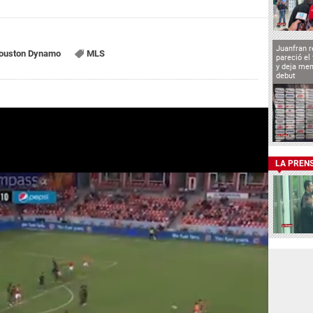
Juanfran r
ouston Dynamo
MLS
pareció el
y deja men
debut
LA PREN