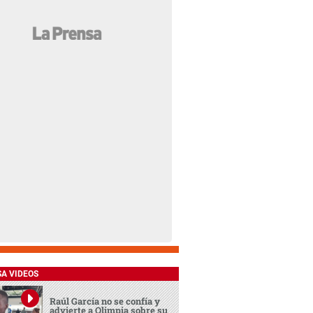
SA VIDEOS
Raúl García no se confía y
advierte a Olimpia sobre su