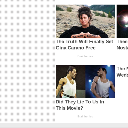
The Truth Will Finally Set
Thes
Gina Carano Free
Nost
Brainberries
The 
Wedd
Did They Lie To Us In
This Movie?
Brainberries