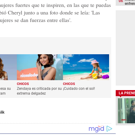
eres fuertes que te inspiren, en las que te puedas
enfrent
ribió Cheryl junto a una foto donde se leía: 'Las
jeres se dan fuerzas entre ellas'.
CHICOS
CHICOS
iesa su
Zendaya es criticada por su
¡Cuidado con el sol!
LA PREN
gram
extrema delgadez
lik