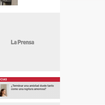
ICIAS
¿Terminar una amistad duele tanto
como una ruptura amorosa?