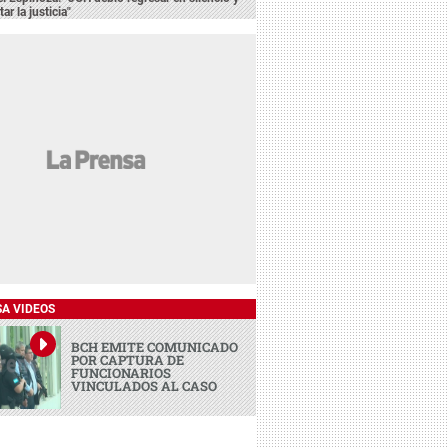
ar la justicia"
SA VIDEOS
BCH EMITE COMUNICADO
POR CAPTURA DE
FUNCIONARIOS
VINCULADOS AL CASO