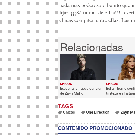
nada más poderoso o bonito que muj
fijar. ¡¡¡Sé tú una de ellas!!!', esc
chicas compiten entre ellas. Las mu
CHICOS
CHICOS
Escucha la nueva canción
Bella Thorne conf
de Zayn Malik
tristeza en Insta
Chicos
One Direction
Zayn Ma
CONTENIDO PROMOCIONADO