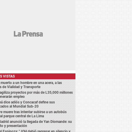
S VISTAS
 muerto a un hombre en una acera, a las
s de Vialidad y Transporte
agiliza proyectos por más de L35,000 millones
enerarán empleo
 dice adiós y Concacaf define sus
icados al Mundial Sub-20
 muere tras intentar subirse a un autobús
 al parque central de La Lima
adrid anunció la llegada de Yan Diomande: su
to y presentación
l Espinoza: "JOH debió regresar en silencio y