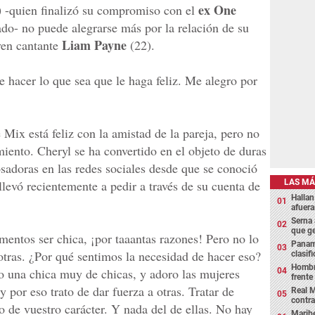
)
ex One
-quien finalizó su compromiso con el
do- no puede alegrarse más por la relación de su
Liam Payne
ven cantante
(22).
 hacer lo que sea que le haga feliz. Me alegro por
e Mix está feliz con la amistad de la pareja, pero no
iento. Cheryl se ha convertido en el objeto de duras
cosadoras en las redes sociales desde que se conoció
LAS MÁ
 llevó recientemente a pedir a través de su cuenta de
Hallan
afuera
Serna 
que g
entos ser chica, ¡por taaantas razones! Pero no lo
Panamá
otras. ¿Por qué sentimos la necesidad de hacer eso?
clasif
Hombre
o una chica muy de chicas, y adoro las mujeres
frente
y por eso trato de dar fuerza a otras. Tratar de
Real M
contra
 de vuestro carácter. Y nada del de ellas. No hay
Maribe