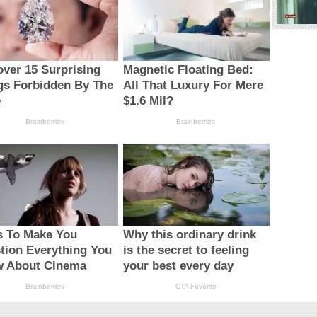
over 15 Surprising
Magnetic Floating Bed:
gs Forbidden By The
All That Luxury For Mere
e
$1.6 Mil?
Brainberries
Brainberries
s To Make You
Why this ordinary drink
tion Everything You
is the secret to feeling
 About Cinema
your best every day
Brainberries
CTA Favorite