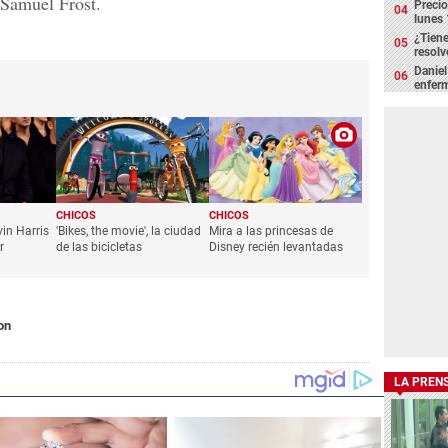
 Samuel Frost.
Precio
lunes 
¿Tiene
resolv
Daniel
enfer
CHICOS
CHICOS
vin Harris
'Bikes, the movie', la ciudad
Mira a las princesas de
r
de las bicicletas
Disney recién levantadas
on
LA PREN