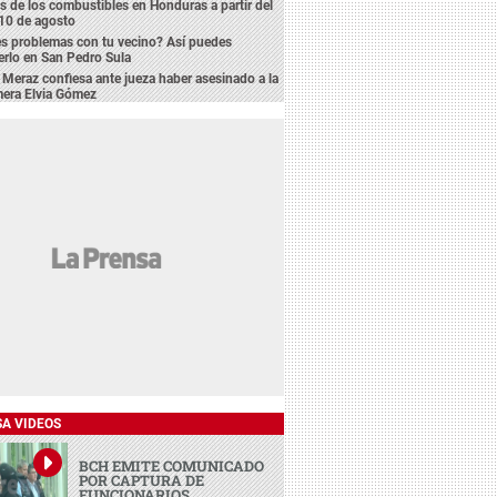
s de los combustibles en Honduras a partir del
10 de agosto
s problemas con tu vecino? Así puedes
erlo en San Pedro Sula
 Meraz confiesa ante jueza haber asesinado a la
mera Elvia Gómez
SA VIDEOS
BCH EMITE COMUNICADO
POR CAPTURA DE
FUNCIONARIOS