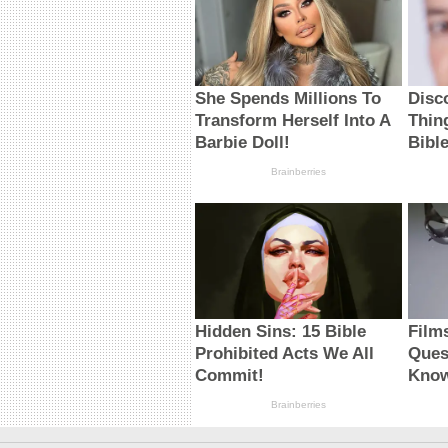
She Spends Millions To
Disc
Transform Herself Into A
Thin
Barbie Doll!
Bibl
Brainberries
Hidden Sins: 15 Bible
Film
Prohibited Acts We All
Ques
Commit!
Know
Brainberries