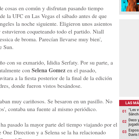
 de cosas en común y disfrutan pasando tiempo
a de la UFC en Las Vegas el sábado antes de que
Ángeles la noche siguiente. Eligieron unos asientos
y estuvieron coqueteando todo el partido. Niall
Jessica de broma. Parecían llevarse muy bien',
e Sun.
o con su exmarido, Ididia Serfaty. Por su parte, a
Selena Gomez
entalmente con
en el pasado,
tara a la fiesta posterior de la final de la edición
dres, donde fueron vistos besándose.
staban muy cariñosos. Se besaron en un pasillo. No
LAS MÁ
os', contaba una fuente al mismo periódico.
“Les v
Sánch
Deco y
 ha pasado la mayor parte del tiempo viajando por el
jugado
Espos
de One Direction y a Selena se la ha relacionado
Davis 