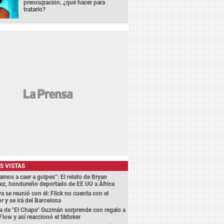
preocupación, ¿qué hacer para
tratarlo?
S VISTAS
amos a caer a golpes”: El relato de Bryan
ez, hondureño deportado de EE UU a África
a se reunió con él: Flick no cuenta con el
r y se irá del Barcelona
a de "El Chapo" Guzmán sorprende con regalo a
Flow y así reaccionó el tiktoker