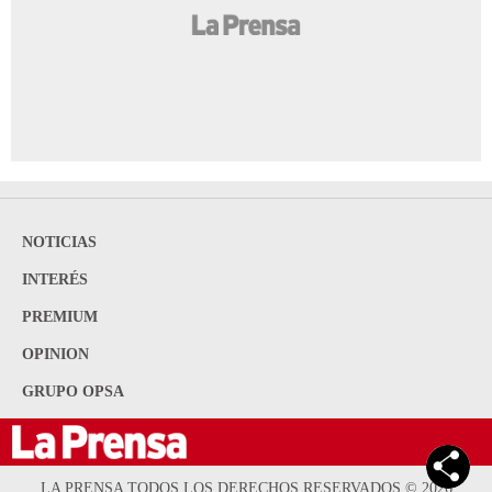
INTERÉS
PREMIUM
OPINION
GRUPO OPSA
LA PRENSA TODOS LOS DERECHOS RESERVADOS ©
2026
ORGANIZACIÓN PUBLICITARIA S.A.
ACERCA DE LA PRENSA
POLÍTICA DE PRIVACIDAD
CONTACTA CON NOSOTROS
NEWSLETTER
MAPA DEL SITIO
PREGUNTAS FRECUENTES