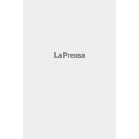
MÁS LEÍDAS
El caótico final del empresario Roberto Becker: ataque
letal, videos y clamor por auxilio
Real España mantiene su paso perfecto tras vencer al
Génesis PN