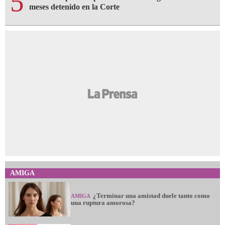
AMIGA
¿Terminar una amistad duele tanto como
AMIGA
una ruptura amorosa?
¿Cabello largo o corto? Elige tu corte
AMIGA
según tu cuello
Entre mujeres: guía para acompañar a su
AMIGA
amiga o familiar con cáncer de mama
Las perras que tienen cachorros pueden
AMIGA
tener una vejez más saludable