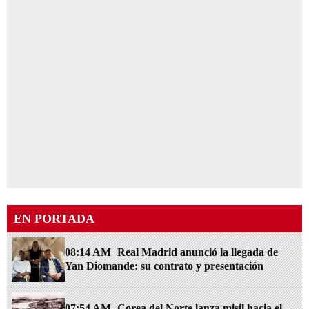
EN PORTADA
08:14 AM
Real Madrid anunció la llegada de
Yan Diomande: su contrato y presentación
07:54 AM
Corea del Norte lanza misil hacia el
mar de Japón en pleno aniversario de Hiroshima
08:04 AM
Maribel Espinoza: "JOH debió
regresar en silencio y enfrentar la justicia"
06:14 AM
Hombre muere tras intentar subirse a
un autobús frente al parque central de La Lima
06:35 AM
Hallan muerto a un hombre en una