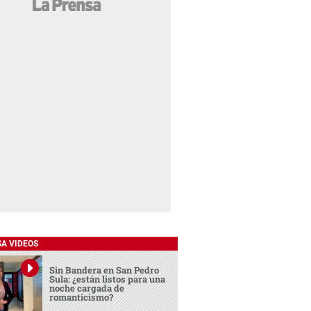
SA VIDEOS
Sin Bandera en San Pedro
Sula: ¿están listos para una
noche cargada de
romanticismo?