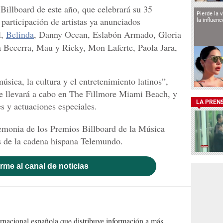
illboard de este año, que celebrará su 35
Pierde la 
 participación de artistas ya anunciados
la influen
l,
Belinda
, Danny Ocean, Eslabón Armado, Gloria
a Becerra, Mau y Ricky, Mon Laferte, Paola Jara,
úsica, la cultura y el entretenimiento latinos”,
 llevará a cabo en The Fillmore Miami Beach, y
LA PREN
es y actuaciones especiales.
remonia de los Premios Billboard de la Música
és de la cadena hispana Telemundo.
rme al canal de noticias
ernacional española que distribuye información a más