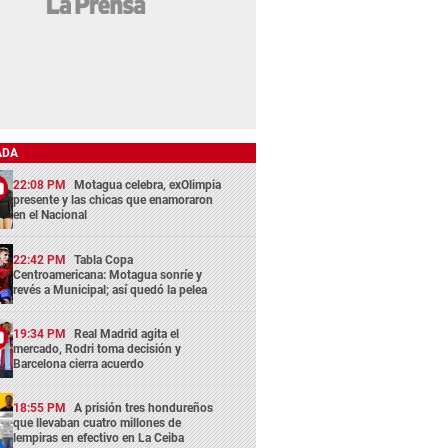
ADA
22:08 PM
Motagua celebra, exOlimpia
presente y las chicas que enamoraron
en el Nacional
22:42 PM
Tabla Copa
Centroamericana: Motagua sonríe y
revés a Municipal; así quedó la pelea
19:34 PM
Real Madrid agita el
mercado, Rodri toma decisión y
Barcelona cierra acuerdo
18:55 PM
A prisión tres hondureños
que llevaban cuatro millones de
lempiras en efectivo en La Ceiba