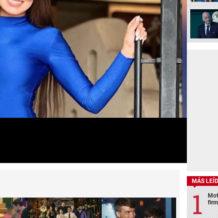
MÁS LEÍ
Mot
fir