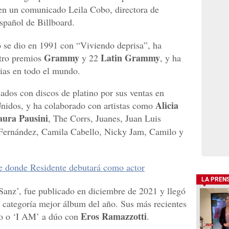
 en un comunicado Leila Cobo, directora de
spañol de Billboard.
o se dio en 1991 con “Viviendo deprisa”, ha
Grammy
Latin Grammy
atro premios
y 22
, y ha
ias en todo el mundo.
ados con discos de platino por sus ventas en
Alicia
nidos, y ha colaborado con artistas como
aura Pausini
, The Corrs, Juanes, Juan Luis
 Fernández, Camila Cabello, Nicky Jam, Camilo y
me donde Residente debutará como actor
LA PREN
‘Sanz’, fue publicado en diciembre de 2021 y llegó
a categoría mejor álbum del año. Sus más recientes
Eros Ramazzotti
lo o ‘I AM’ a dúo con
.