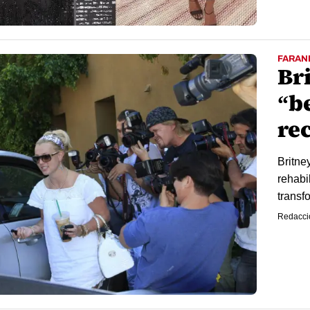
FARAN
Br
“b
re
Britne
rehabi
transf
Redacci