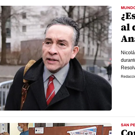
MUND
¿Es
al 
An
Nicolá
durant
Resolv
Redacci
SAN P
Co