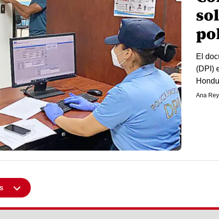
so
po
El doc
(DPI) 
Hondu
Ana Rey
s