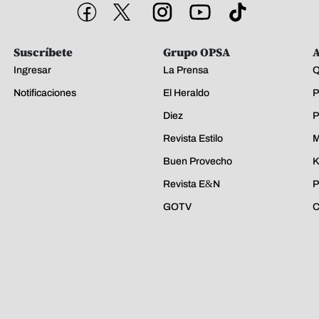
Suscríbete
Grupo OPSA
A
Ingresar
La Prensa
Q
Notificaciones
El Heraldo
P
Diez
P
Revista Estilo
M
Buen Provecho
K
Revista E&N
P
GOTV
C