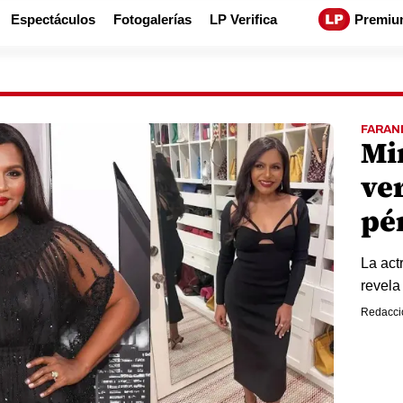
Espectáculos
Fotogalerías
LP Verifica
Premiu
FARAN
Mi
ve
pé
La act
revela
Redacci