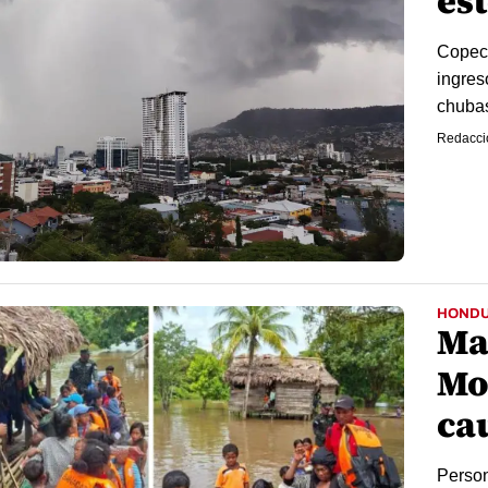
es
Copeco
ingres
chubas
Redacci
HOND
Ma
Mo
ca
Person