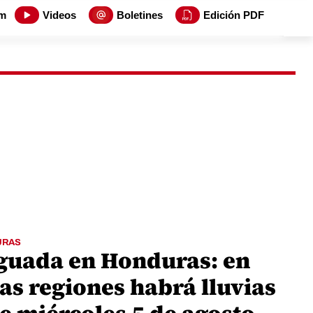
m
Videos
Boletines
Edición PDF
URAS
guada en Honduras: en
as regiones habrá lluvias