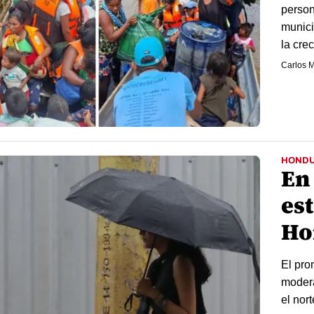
person
munici
la crec
Carlos M
HOND
En
est
Ho
El pro
modera
el nor