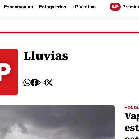
Espectáculos
Fotogalerías
LP Verifica
Premiu
Lluvias
HOND
Va
est