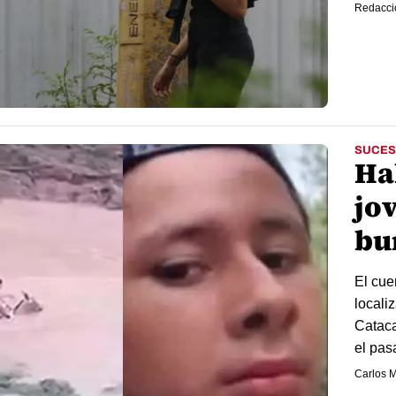
Redacci
SUCES
Ha
jo
bur
El cue
locali
Cataca
el pas
Carlos M