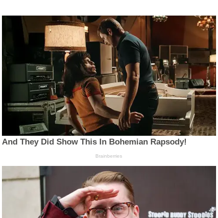
And They Did Show This In Bohemian Rapsody!
Brainberries