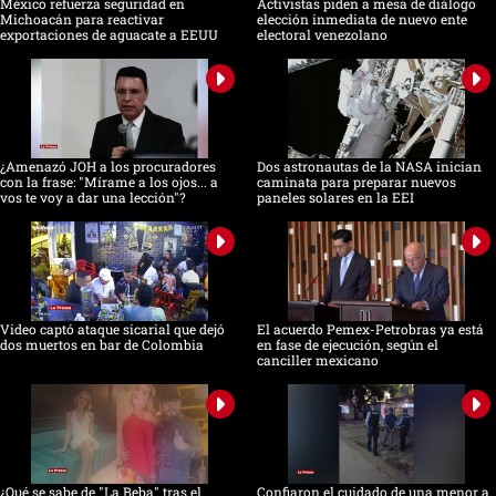
México refuerza seguridad en
Activistas piden a mesa de diálogo
Michoacán para reactivar
elección inmediata de nuevo ente
exportaciones de aguacate a EEUU
electoral venezolano
¿Amenazó JOH a los procuradores
Dos astronautas de la NASA inician
con la frase: "Mírame a los ojos... a
caminata para preparar nuevos
vos te voy a dar una lección"?
paneles solares en la EEI
Video captó ataque sicarial que dejó
El acuerdo Pemex-Petrobras ya está
dos muertos en bar de Colombia
en fase de ejecución, según el
canciller mexicano
¿Qué se sabe de "La Beba" tras el
Confiaron el cuidado de una menor a