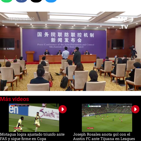
0
of
55
seconds
Motagua logra ajustado triunfo ante
Joseph Rosales anota gol con el
FAS y sigue firme en Copa
Austin FC ante Tijuana en Leagues