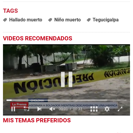
Hallado muerto
Niño muerto
Tegucigalpa
VIDEOS RECOMENDADOS
0
MIS TEMAS PREFERIDOS
seconds
of
33