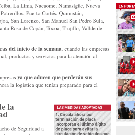
a Ceiba, La Lima, Nacaome, Namasigüe, Nueva
EN PORT
Potrerillos, Puerto Cortés, Quimistán,
ojoa, San Lorenzo, San Manuel San Pedro Sula,
anta Rosa de Copán, Tocoa, Trujillo, Vallde de
ras del inicio de la semana
, cuando las empresas
al, productos y servicios para la atención al
ya que aducen que perderán sus
empresas
ora la logística que tenían preparado para el
e la
LAS MEDIDAS ADOPTADAS
dad
1. Circula ahora por
terminación de placa
Incorporan el último dígito
pacho de Seguridad a
de placa para evitar la
circulación de vehículos que