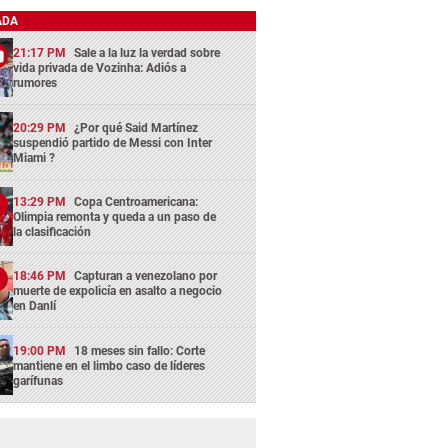
ADA
21:17 PM
Sale a la luz la verdad sobre
vida privada de Vozinha: Adiós a
rumores
20:29 PM
¿Por qué Said Martínez
suspendió partido de Messi con Inter
Miami ?
13:29 PM
Copa Centroamericana:
Olimpia remonta y queda a un paso de
la clasificación
18:46 PM
Capturan a venezolano por
muerte de expolicía en asalto a negocio
en Danlí
19:00 PM
18 meses sin fallo: Corte
mantiene en el limbo caso de líderes
garífunas