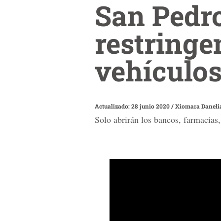
San Pedro
restringe
vehículo
Actualizado: 28 junio 2020
/
Xiomara Daneli
Solo abrirán los bancos, farmacias,
0
seconds
of
5
minutes,
19
seconds
Volume
90%