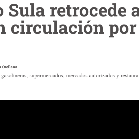
 Sula retrocede a
n circulación por
s
a Orellana
 gasolineras, supermercados, mercados autorizados y restaurant