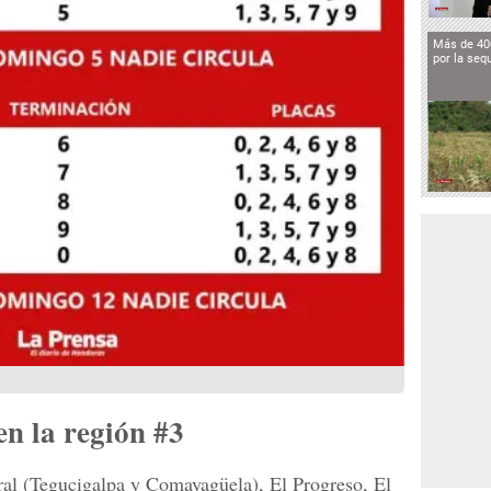
Más de 40
por la seq
en la región #3
ral (Tegucigalpa y Comayagüela), El Progreso, El