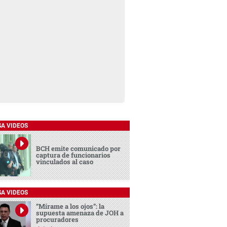
SA VIDEOS
BCH emite comunicado por
captura de funcionarios
vinculados al caso
SA VIDEOS
“Mírame a los ojos”: la
supuesta amenaza de JOH a
procuradores