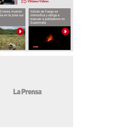
Últimos Videos
0 reses mueren
Volcán de Fuego se
uía en la zona sur
intensifica y obliga a
evacuar a pobladores en
Guatemala