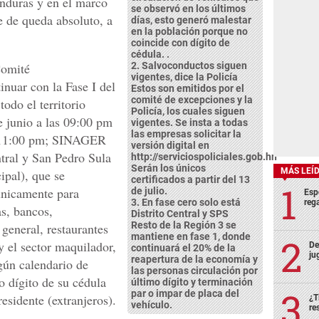
onduras y en el marco
se observó en los últimos
 de queda absoluto, a
días, esto generó malestar
en la población porque no
coincide con dígito de
cédula. .
Comité
2. Salvoconductos siguen
vigentes, dice la Policía
inuar con la Fase I del
Estos son emitidos por el
comité de excepciones y la
odo el territorio
Policía, los cuales siguen
 junio a las 09:00 pm
vigentes. Se insta a todas
las empresas solicitar la
as 11:00 pm; SINAGER
versión digital en
ntral y San Pedro Sula
http://serviciospoliciales.gob.hn
Serán los únicos
MÁS LEÍ
ipal), que se
certificados a partir del 13
únicamente para
de julio.
Esp
3. En fase cero solo está
rega
s, bancos,
Distrito Central y SPS
Resto de la Región 3 se
 general, restaurantes
mantiene en fase 1, donde
y el sector maquilador,
De
continuará el 20% de la
ju
reapertura de la economía y
gún calendario de
las personas circulación por
o dígito de su cédula
último dígito y terminación
par o impar de placa del
esidente (extranjeros).
¿T
vehículo.
re