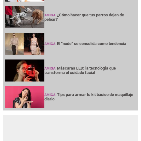
¿Cómo hacer que tus perros dejen de
AMIGA
pelear?
El “nude” se consolida como tendencia
AMIGA
Máscaras LED: la tecnología que
AMIGA
transforma el cuidado facial
Tips para armar tu kit básico de maquillaje
AMIGA
diario