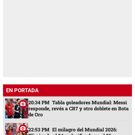
EN PORTADA
20:34 PM
Tabla goleadores Mundial: Messi
responde, revés a CR7 y otro doblete en Bota
de Oro
22:53 PM
El milagro del Mundial 2026: