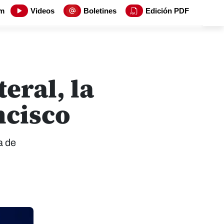
m
Videos
Boletines
Edición PDF
eral, la
ncisco
a de
.