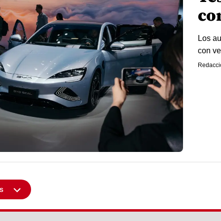
co
Los au
con ve
Redacci
s