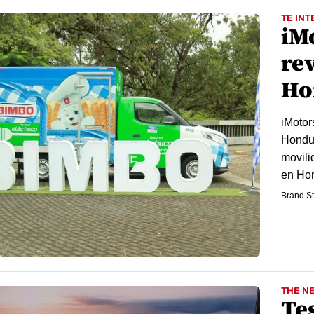
TE INT
iM
re
Ho
iMotor
Hondur
movili
en Hon
Brand St
THE N
Te