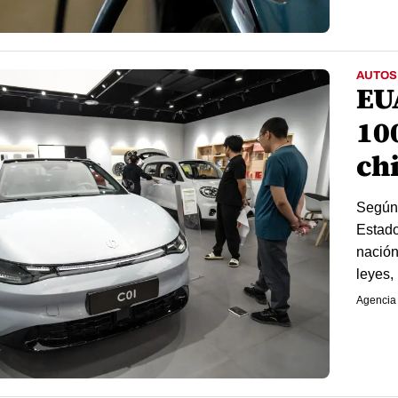
AUTOS
EU
10
ch
Según 
Estado
nación
leyes, 
Agencia