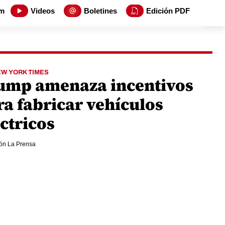
m
Videos
Boletines
Edición PDF
EW YORK TIMES
ump amenaza incentivos
ra fabricar vehículos
ctricos
ón La Prensa