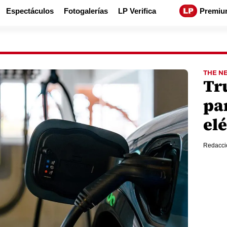
Espectáculos
Fotogalerías
LP Verifica
Premiu
THE N
Tr
pa
elé
Redacci