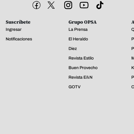
Suscríbete
Grupo OPSA
A
Ingresar
La Prensa
Q
Notificaciones
El Heraldo
P
Diez
P
Revista Estilo
M
Buen Provecho
K
Revista E&N
P
GOTV
C