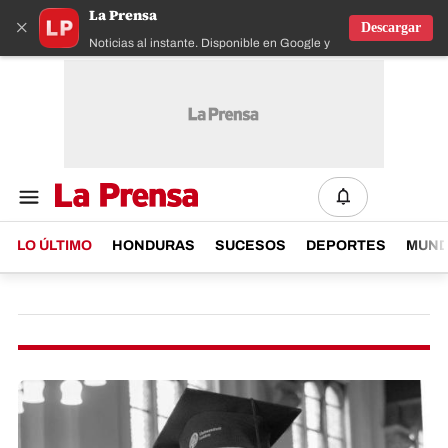
La Prensa
×
Descargar
Noticias al instante. Disponible en Google y IOS
LO ÚLTIMO
HONDURAS
SUCESOS
DEPORTES
MUN