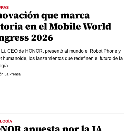
URAS
novación que marca
storia en el Mobile World
ngress 2026
 Li, CEO de HONOR, presentó al mundo el Robot Phone y
ot humanoide, los lanzamientos que redefinen el futuro de la
ogía.
ón La Prensa
LOGÍA
NOR apuesta por la IA