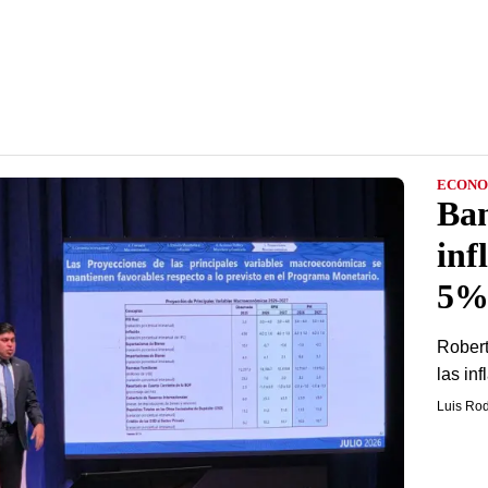
ECONO
Ban
inf
5% 
Robert
las in
Luis Rod