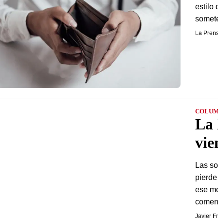
estilo
somete
La Pren
COLUM
La 
vie
Las so
pierde
ese mo
comenz
Javier F