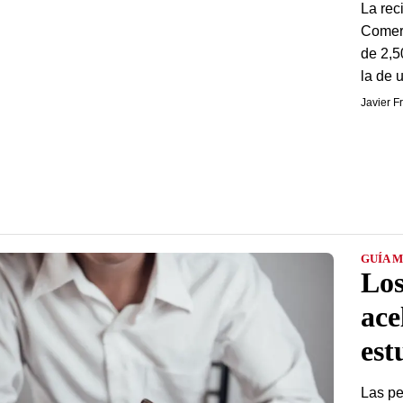
La rec
Comerc
de 2,5
la de u
Javier F
GUÍA 
Los
ace
est
Las pe