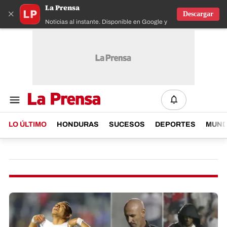
La Prensa
×
Descargar
Noticias al instante. Disponible en Google y IOS
LO ÚLTIMO
HONDURAS
SUCESOS
DEPORTES
MUN