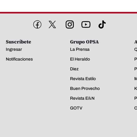
Suscríbete
Grupo OPSA
A
Ingresar
La Prensa
Q
Notificaciones
El Heraldo
P
Diez
P
Revista Estilo
M
Buen Provecho
K
Revista E&N
P
GOTV
C