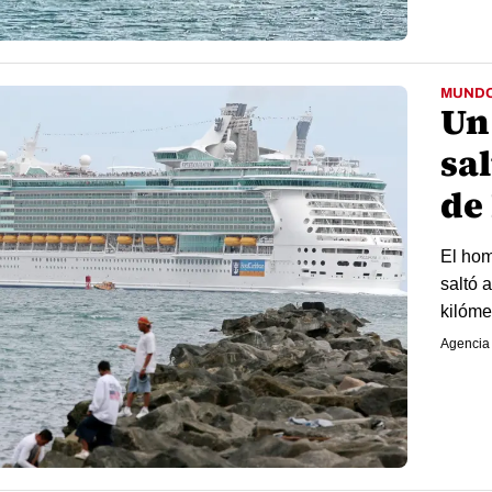
MUND
Un
sa
de
El hom
saltó 
kilóme
Agencia