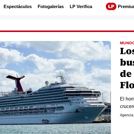
Espectáculos
Fotogalerías
LP Verifica
Premiu
MUND
Lo
bu
de 
Fl
El hom
crucer
Agencia