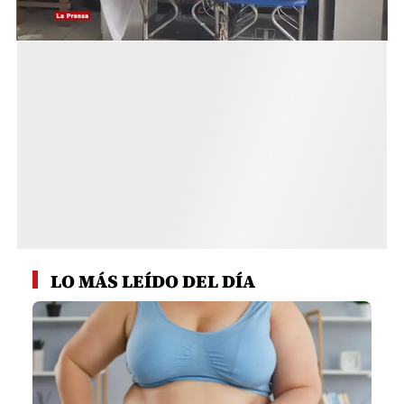
0
seconds
LO MÁS LEÍDO DEL DÍA
of
1
minute,
24
seconds
1
AMIGA