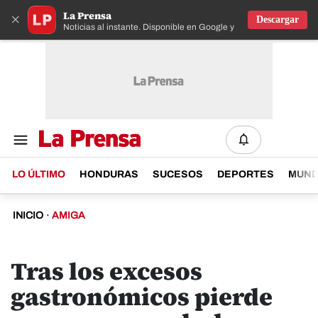
La Prensa
×
Descargar
Noticias al instante. Disponible en Google y IOS
LO ÚLTIMO
HONDURAS
SUCESOS
DEPORTES
MUN
INICIO
·
AMIGA
Tras los excesos
gastronómicos pierde